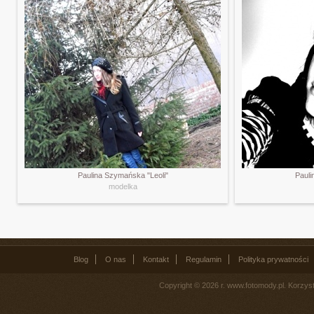
Paulina Szymańska "Leoli"
Pauli
modelka
Blog
O nas
Kontakt
Regulamin
Polityka prywatności
Copyright © 2026 r. www.fotomody.pl. Korzy