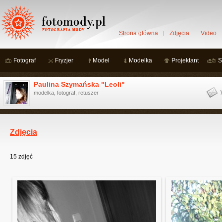
Strona główna
Zdjęcia
Video
Fotograf
Fryzjer
Model
Modelka
Projektant
S
Paulina Szymańska "Leoli"
modelka, fotograf, retuszer
Zdjęcia
15
zdjęć