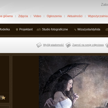
Zalo
na główna
Zdjęcia
Video
Ogłoszenia
Aktualności
Wypożyczalnia
Modelka
Projektant
Studio fotograficzne
Wizażysta/stylista
Wyślij wiadomość
Zaproś na sesję zdjęciową