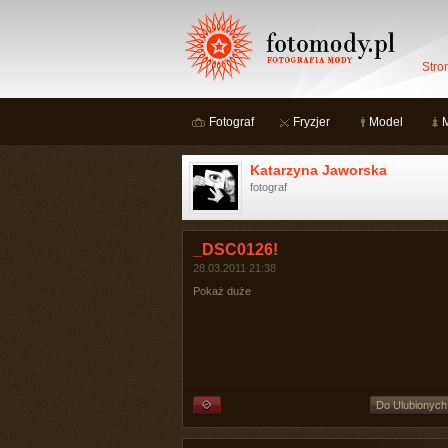
Stro
Fotograf
Fryzjer
Model
Katarzyna Jaworska
fotograf
_DSC0126!
28.03.2011 21:38
Pokaż duże
Do Ulubionych