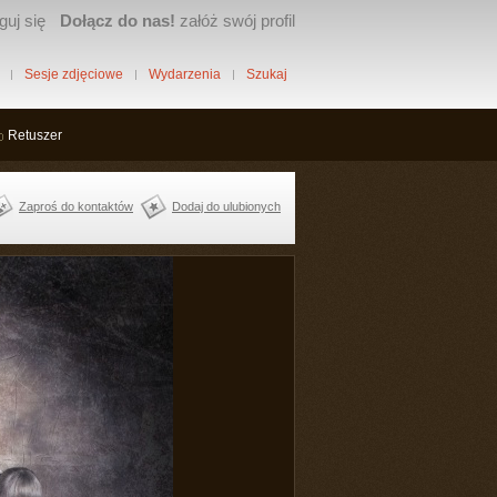
guj się
Dołącz do nas!
załóż swój profil
Sesje zdjęciowe
Wydarzenia
Szukaj
Retuszer
Zaproś do kontaktów
Dodaj do ulubionych