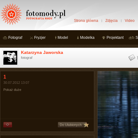
Strona główna
Zdjęcia
Video
Fotograf
Fryzjer
Model
Modelka
Projektant
S
Katarzyna Jaworska
fotograf
1
30.07.2012 13:07
Pokaż duże
Do Ulubionych