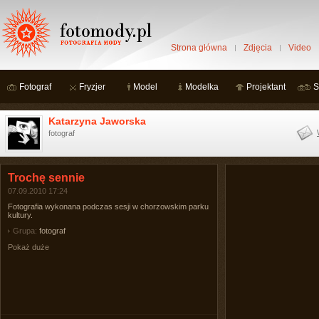
Strona główna
Zdjęcia
Video
Fotograf
Fryzjer
Model
Modelka
Projektant
S
Katarzyna Jaworska
fotograf
Trochę sennie
07.09.2010 17:24
Fotografia wykonana podczas sesji w chorzowskim parku
kultury.
Grupa:
fotograf
Pokaż duże