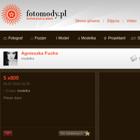
Strona główna
Zdjęcia
Video
Fotograf
Fryzjer
Model
Modelka
Projektant
S
Agnieszka Fuchs
modelka
5 x800
05.07.2010 16:39
Grupa:
modelka
Pokaż duże
Do Ulubionych