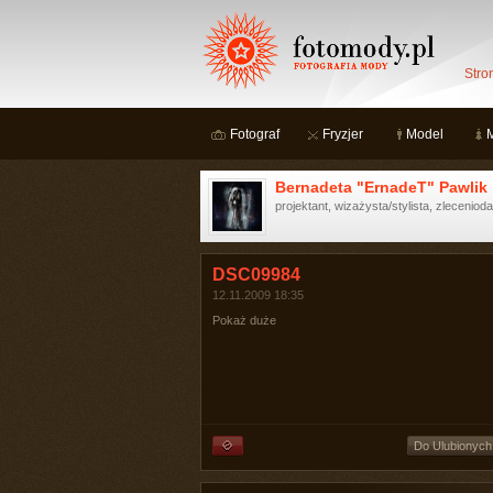
Stro
Fotograf
Fryzjer
Model
Bernadeta "ErnadeT" Pawlik
projektant, wizażysta/stylista, zlecenio
DSC09984
12.11.2009 18:35
Pokaż duże
Do Ulubionych