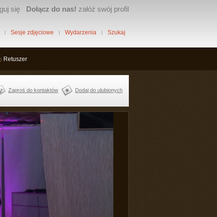
guj się
Dołącz do nas!
załóż swój profil
Sesje zdjęciowe
Wydarzenia
Szukaj
Retuszer
Zaproś do kontaktów
Dodaj do ulubionych