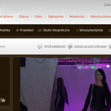
Zalo
na główna
Zdjęcia
Video
Ogłoszenia
Aktualności
Wypożyczalnia
Modelka
Projektant
Studio fotograficzne
Wizażysta/stylista
Wyślij wiadomość
Zaproś na sesję zdjęciową
dawca