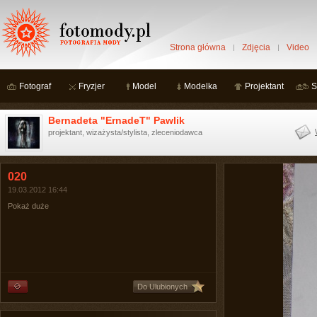
Strona główna
Zdjęcia
Video
Fotograf
Fryzjer
Model
Modelka
Projektant
S
Bernadeta "ErnadeT" Pawlik
projektant, wizażysta/stylista, zleceniodawca
020
19.03.2012 16:44
Pokaż duże
Do Ulubionych