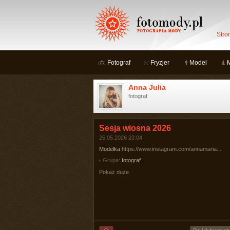
Stro
Fotograf
Fryzjer
Model
Anna Julia
fotograf
Sesja wiosna 2026
25.05.2026 23:04
Modelka
https://www.instagram.com/annamaria...
Grupa:
fotograf
Pokaż duże