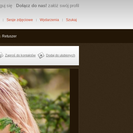
guj się
Dołącz do nas!
załóż swój profil
Sesje zdjęciowe
Wydarzenia
Szukaj
Retuszer
Zaproś do kontaktów
Dodaj do ulubionych