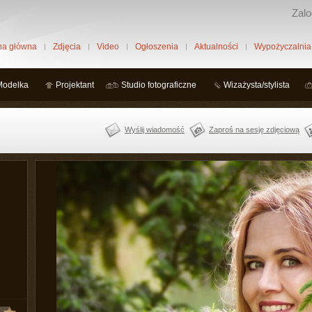
Zalo
na główna
Zdjęcia
Video
Ogłoszenia
Aktualności
Wypożyczalnia
Modelka
Projektant
Studio fotograficzne
Wizażysta/stylista
Wyślij wiadomość
Zaproś na sesję zdjęciową