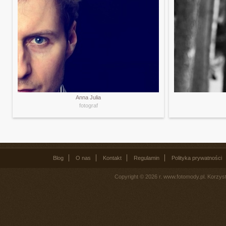
Anna Julia
fotograf
Blog
O nas
Kontakt
Regulamin
Polityka prywatności
Copyright © 2026 r. www.fotomody.pl. Korzy