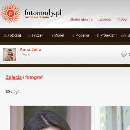
Strona główna
Zdjęcia
Video
Fotograf
Fryzjer
Model
Modelka
Projektant
S
Anna Julia
fotograf
Zdjęcia
/ fotograf
30
zdjęć