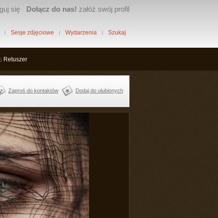
guj się
Dołącz do nas!
załóż swój profil
Sesje zdjęciowe
Wydarzenia
Szukaj
Retuszer
Zaproś do kontaktów
Dodaj do ulubionych