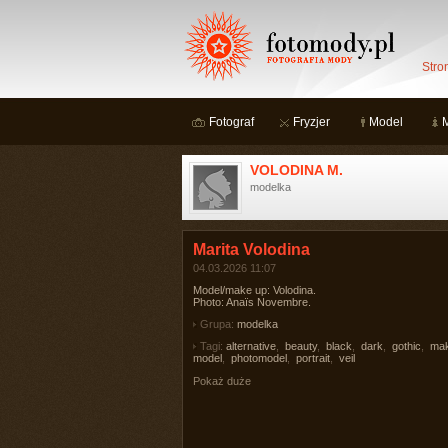
Stro
Fotograf
Fryzjer
Model
VOLODINA M.
modelka
Marita Volodina
04.03.2026 11:07
Model/make up: Volodina.
Photo: Anaïs Novembre.
Grupa:
modelka
Tagi:
alternative
,
beauty
,
black
,
dark
,
gothic
,
ma
model
,
photomodel
,
portrait
,
veil
Pokaż duże