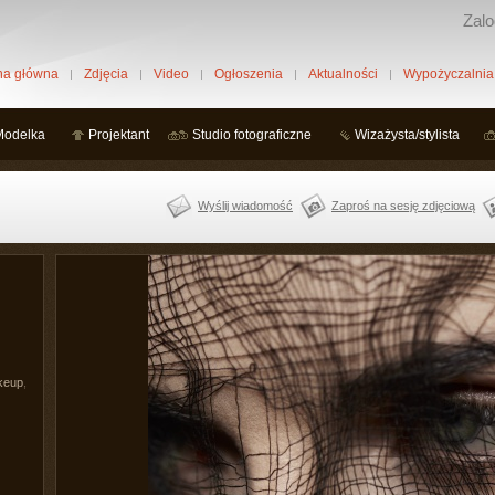
Zalo
na główna
Zdjęcia
Video
Ogłoszenia
Aktualności
Wypożyczalnia
Modelka
Projektant
Studio fotograficzne
Wizażysta/stylista
Wyślij wiadomość
Zaproś na sesję zdjęciową
keup
,