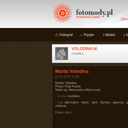
Stro
Fotograf
Fryzjer
Model
VOLODINA M.
modelka
Marita Volodina
04.03.2026 11:06
Model: Volodina.
Photo: Pola Pavlac.
Make up: Aleksandra Mieszczak.
Grupa:
modelka
Tagi:
alternative
,
black
,
dark
,
fashion
,
glamour
,
g
makeup
Pokaż duże