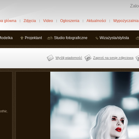
Zalo
na główna
Zdjęcia
Video
Ogłoszenia
Aktualności
Wypożyczalnia
Modelka
Projektant
Studio fotograficzne
Wizażysta/stylista
Wyślij wiadomość
Zaproś na sesję zdjęciową
othic
,