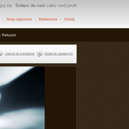
guj się
Dołącz do nas!
załóż swój profil
Sesje zdjęciowe
Wydarzenia
Szukaj
Retuszer
Zaproś do kontaktów
Dodaj do ulubionych