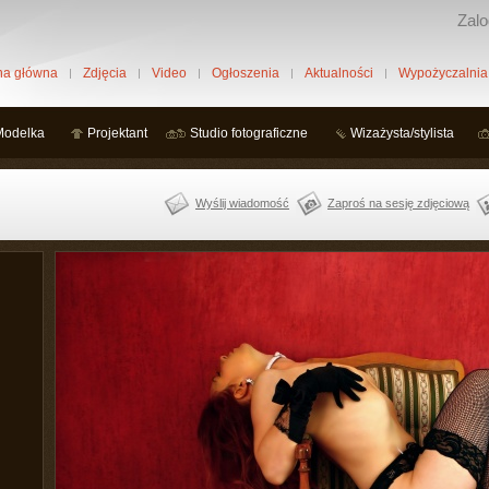
Zalo
na główna
Zdjęcia
Video
Ogłoszenia
Aktualności
Wypożyczalnia
Modelka
Projektant
Studio fotograficzne
Wizażysta/stylista
Wyślij wiadomość
Zaproś na sesję zdjęciową