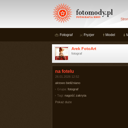
Stro
Fotograf
Fryzjer
Model
Arek FotoArt
fotograf
na fotelu
26.01.2026 12:52
aktowo bieliźniano
Grupa:
fotograf
Tagi:
nagość zakryta
Pokaż duże