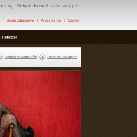
guj się
Dołącz do nas!
załóż swój profil
Sesje zdjęciowe
Wydarzenia
Szukaj
Retuszer
Zaproś do kontaktów
Dodaj do ulubionych