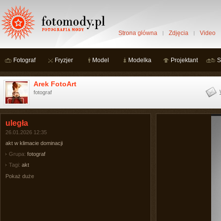
Strona główna
Zdjęcia
Video
Fotograf
Fryzjer
Model
Modelka
Projektant
S
Arek FotoArt
fotograf
uległa
26.01.2026 12:35
akt w klimacie dominacji
Grupa:
fotograf
Tagi:
akt
Pokaż duże