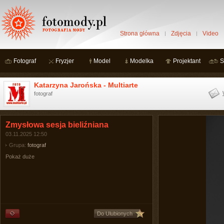
Strona główna
Zdjęcia
Video
Fotograf
Fryzjer
Model
Modelka
Projektant
S
Katarzyna Jarońska - Multiarte
fotograf
Zmysłowa sesja bieliźniana
03.11.2025 12:50
Grupa:
fotograf
Pokaż duże
Do Ulubionych