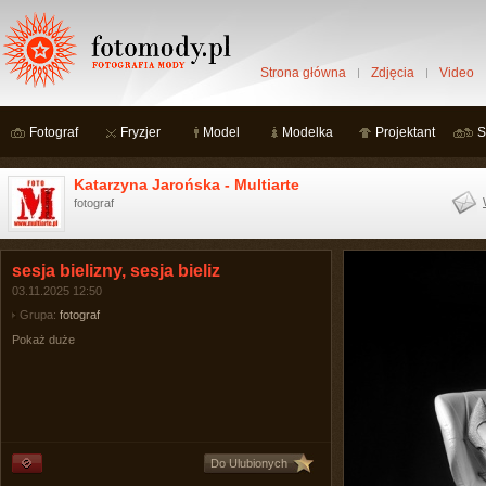
Strona główna
Zdjęcia
Video
Fotograf
Fryzjer
Model
Modelka
Projektant
S
Katarzyna Jarońska - Multiarte
fotograf
sesja bielizny, sesja bieliz
03.11.2025 12:50
Grupa:
fotograf
Pokaż duże
Do Ulubionych