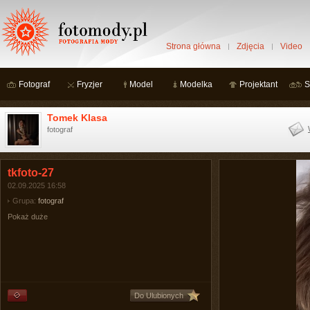
Strona główna
Zdjęcia
Video
Fotograf
Fryzjer
Model
Modelka
Projektant
S
Tomek Klasa
fotograf
tkfoto-27
02.09.2025 16:58
Grupa:
fotograf
Pokaż duże
Do Ulubionych