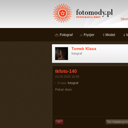
Stro
Fotograf
Fryzjer
Model
Tomek Klasa
fotograf
tkfoto-140
02.09.2025 16:58
Grupa:
fotograf
Pokaż duże
Do Ulubionych