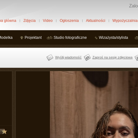
Zalo
na główna
Zdjęcia
Video
Ogłoszenia
Aktualności
Wypożyczalnia
Modelka
Projektant
Studio fotograficzne
Wizażysta/stylista
Wyślij wiadomość
Zaproś na sesję zdjęciową