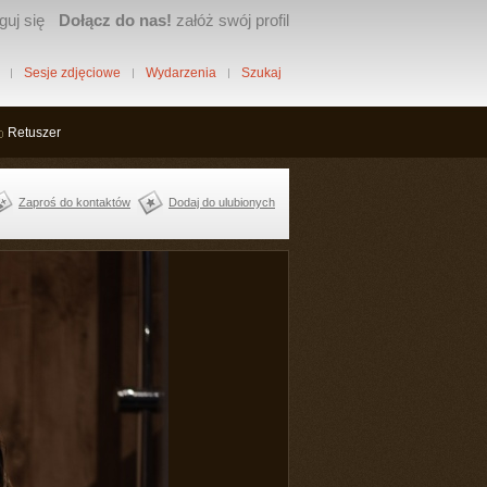
guj się
Dołącz do nas!
załóż swój profil
Sesje zdjęciowe
Wydarzenia
Szukaj
Retuszer
Zaproś do kontaktów
Dodaj do ulubionych