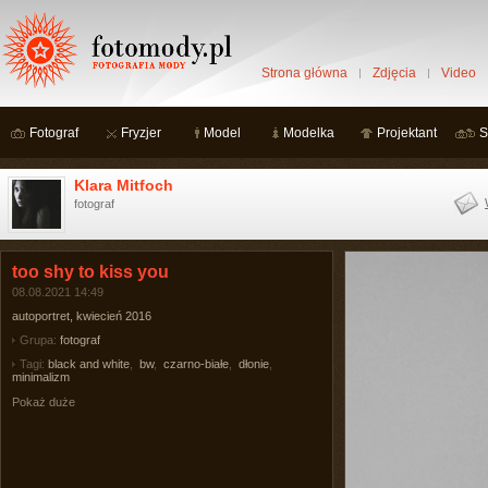
Strona główna
Zdjęcia
Video
Fotograf
Fryzjer
Model
Modelka
Projektant
S
Klara Mitfoch
fotograf
too shy to kiss you
08.08.2021 14:49
autoportret, kwiecień 2016
Grupa:
fotograf
Tagi:
black and white
,
bw
,
czarno-białe
,
dłonie
,
minimalizm
Pokaż duże