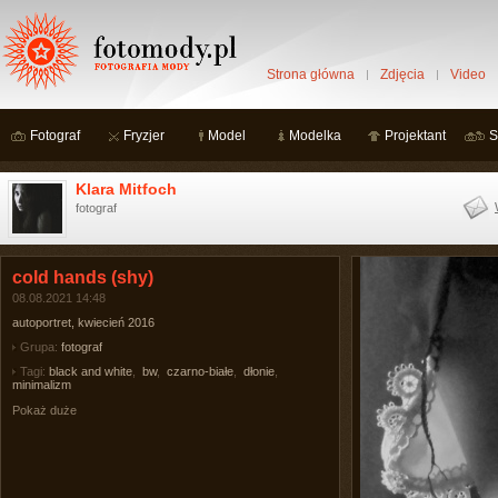
Strona główna
Zdjęcia
Video
Fotograf
Fryzjer
Model
Modelka
Projektant
S
Klara Mitfoch
fotograf
cold hands (shy)
08.08.2021 14:48
autoportret, kwiecień 2016
Grupa:
fotograf
Tagi:
black and white
,
bw
,
czarno-białe
,
dłonie
,
minimalizm
Pokaż duże