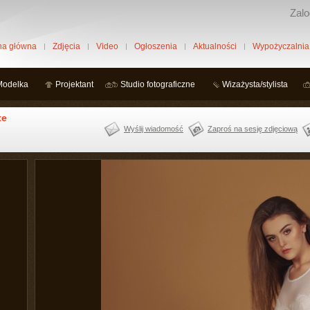
Zalo
na główna
Zdjęcia
Video
Ogłoszenia
Aktualności
Wypożyczalnia
Modelka
Projektant
Studio fotograficzne
Wizażysta/stylista
te
Wyślij wiadomość
Zaproś na sesję zdjęciową