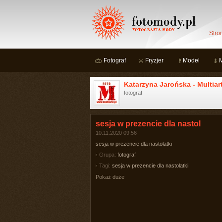
Stro
Fotograf
Fryzjer
Model
Katarzyna Jarońska - Multiar
fotograf
sesja w prezencie dla nastol
10.11.2020 09:56
sesja w prezencie dla nastolatki
Grupa:
fotograf
Tagi:
sesja w prezencie dla nastolatki
Pokaż duże