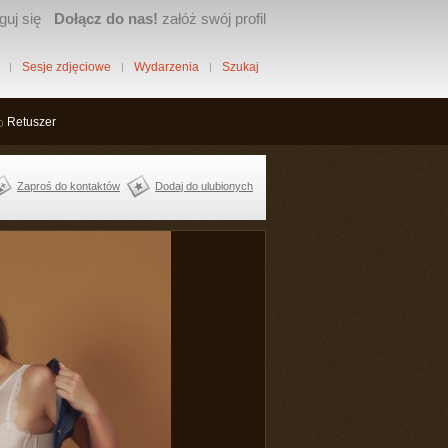
guj się
Dołącz do nas!
załóż swój profil
Sesje zdjęciowe
Wydarzenia
Szukaj
Retuszer
Zaproś do kontaktów
Dodaj do ulubionych