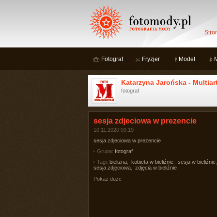
Stro
Fotograf
Fryzjer
Model
Katarzyna Jarońska - Multiar
fotograf
sesja zdjeciowa w prezencie
10.11.2020 09:19
sesja zdjeciowa w prezencie
Grupa:
fotograf
Tagi:
bielizna
,
kobieta w bieliźnie
,
sesja w bieliźnie
,
sesja zdjęciowa
,
zdjęcia w bieliźnie
Pokaż duże