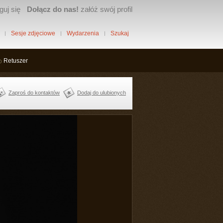
guj się
Dołącz do nas!
załóż swój profil
Sesje zdjęciowe
Wydarzenia
Szukaj
Retuszer
Zaproś do kontaktów
Dodaj do ulubionych