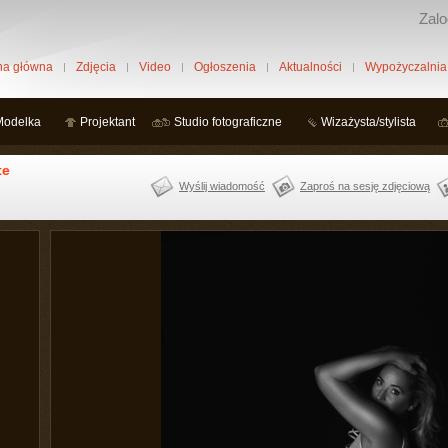
Zalo
na główna
Zdjęcia
Video
Ogłoszenia
Aktualności
Wypożyczalnia
Modelka
Projektant
Studio fotograficzne
Wizażysta/stylista
te
Wyślij wiadomość
Zaproś na sesję zdjęciową