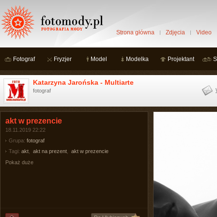
Strona główna
Zdjęcia
Video
Fotograf
Fryzjer
Model
Modelka
Projektant
S
Katarzyna Jarońska - Multiarte
fotograf
akt w prezencie
18.11.2019 22:22
Grupa:
fotograf
Tagi:
akt
,
akt na prezent
,
akt w prezencie
Pokaż duże