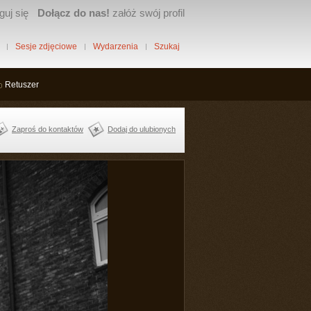
guj się
Dołącz do nas!
załóż swój profil
Sesje zdjęciowe
Wydarzenia
Szukaj
Retuszer
Zaproś do kontaktów
Dodaj do ulubionych