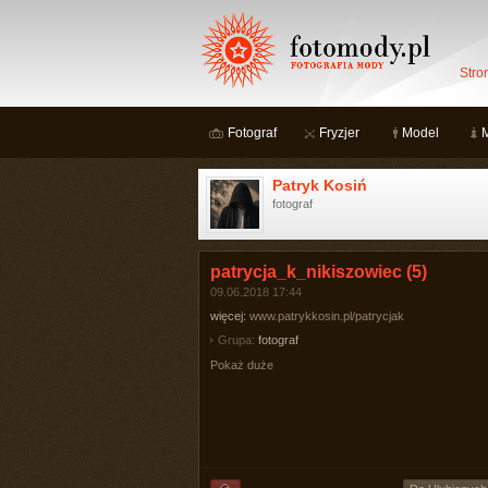
Stro
Fotograf
Fryzjer
Model
Patryk Kosiń
fotograf
patrycja_k_nikiszowiec (5)
09.06.2018 17:44
więcej:
www.patrykkosin.pl/patrycjak
Grupa:
fotograf
Pokaż duże