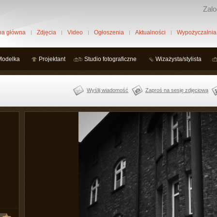
Zalo
na główna
Zdjęcia
Video
Ogłoszenia
Aktualności
Wypożyczalnia
Modelka
Projektant
Studio fotograficzne
Wizażysta/stylista
Wyślij wiadomość
Zaproś na sesję zdjęciową