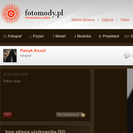
Strona główna
Zdjęcia
Video
Fotograf
Fryzjer
Model
Modelka
Projektant
S
Patryk Kosiń
fotograf
10.12.2017 20:07
Pokaż duże
Do Ulubionych
Inne zdjęcia użytkownika (52)