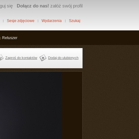
guj się
Dołącz do nas!
załóż swój profil
Sesje zdjęciowe
Wydarzenia
Szukaj
Retuszer
Zaproś do kontaktów
Dodaj do ulubionych