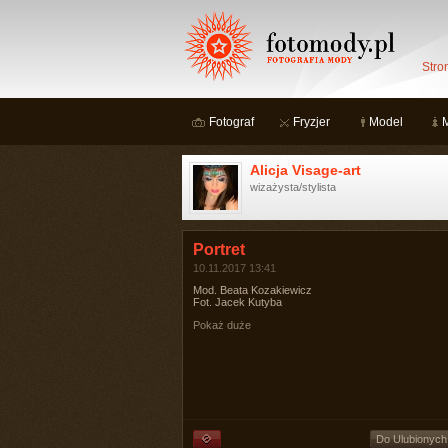
Stro
Fotograf
Fryzjer
Model
Alicja Visage-art
wizażysta/stylista
Portret
10.11.2017 13:41
Mod. Beata Kozakiewicz
Fot. Jacek Kutyba
Pokaż duże
Do Ulubionych