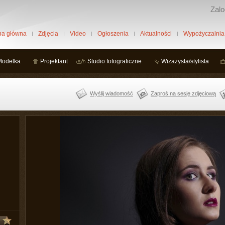
Zalo
na główna
Zdjęcia
Video
Ogłoszenia
Aktualności
Wypożyczalnia
Modelka
Projektant
Studio fotograficzne
Wizażysta/stylista
Wyślij wiadomość
Zaproś na sesję zdjęciową