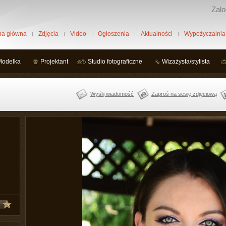
Zalo
na główna
Zdjęcia
Video
Ogłoszenia
Aktualności
Wypożyczalnia
Modelka
Projektant
Studio fotograficzne
Wizażysta/stylista
Wyślij wiadomość
Zaproś na sesję zdjęciową