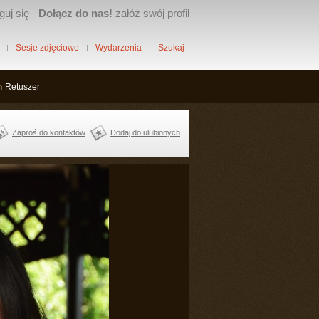
guj się
Dołącz do nas!
załóż swój profil
Sesje zdjęciowe
Wydarzenia
Szukaj
Retuszer
Zaproś do kontaktów
Dodaj do ulubionych