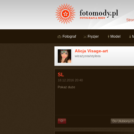
Stro
Fotograf
Fryzjer
Model
Alicja Visage-art
wizażysta/stylista
SL
18.12.2016 20:40
Pokaż duże
Do Ulubionych