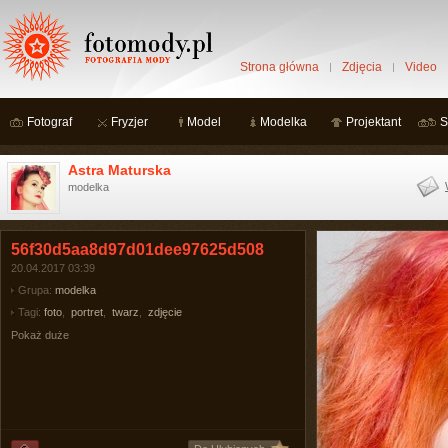
Strona główna
Zdjęcia
Video
Fotograf
Fryzjer
Model
Modelka
Projektant
S
Astra Maturska
modelka
56f30d5aa8d97d01dee97625d508
20.04.2017 03:39
Grupa:
modelka
Tagi:
foto
,
portret
,
twarz
,
zdjęcie
Pokaż duże