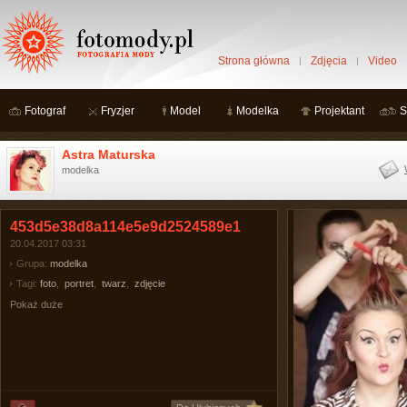
Strona główna
Zdjęcia
Video
Fotograf
Fryzjer
Model
Modelka
Projektant
S
Astra Maturska
modelka
453d5e38d8a114e5e9d2524589e1
20.04.2017 03:31
Grupa:
modelka
Tagi:
foto
,
portret
,
twarz
,
zdjęcie
Pokaż duże