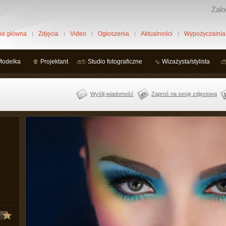
Zalo
na główna
Zdjęcia
Video
Ogłoszenia
Aktualności
Wypożyczalnia
Modelka
Projektant
Studio fotograficzne
Wizażysta/stylista
Wyślij wiadomość
Zaproś na sesję zdjęciową