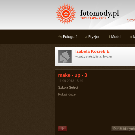
Stro
Fotograf
Fryzjer
Model
Izabela Korzeb E.
wizażysta/stylista, fryzjer
make - up - 3
11.09.2013 15:49
Szkoła Select
Pokaż duże
Do Ulubionych