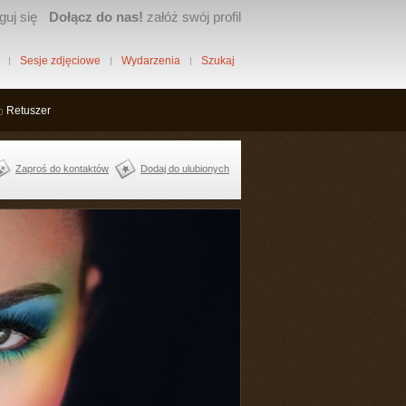
guj się
Dołącz do nas!
załóż swój profil
Sesje zdjęciowe
Wydarzenia
Szukaj
Retuszer
Zaproś do kontaktów
Dodaj do ulubionych