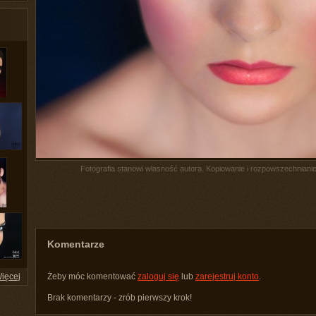
Fotografia stanowi własność autora. Kopiowanie i rozpowszechnianie 
Komentarze
ięcej
Żeby móc komentować
zaloguj się
lub
zarejestruj konto
.
Brak komentarzy - zrób pierwszy krok!