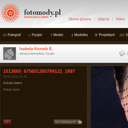
Strona główna
Zdjęcia
Video
Fotograf
Fryzjer
Model
Modelka
Projektant
S
Izabela Korzeb E.
wizażysta/stylista, fryzjer
1013660_675601265799121_1697
09.07.2013 11:46
Szkoła Select
Pokaż duże
Do Ulubionych