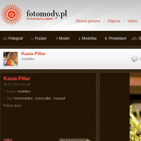
Strona główna
Zdjęcia
Video
Fotograf
Fryzjer
Model
Modelka
Projektant
S
Kasia Pillar
modelka
Kasia Pillar
20.07.2012 20:18
Grupa:
modelka
Tagi:
fotomodelka
,
kasia pillar
,
kasiapil
Pokaż duże