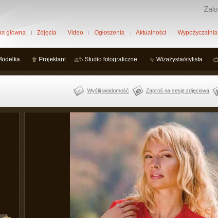
Zalo
na główna
Zdjęcia
Video
Ogłoszenia
Aktualności
Wypożyczalnia
Modelka
Projektant
Studio fotograficzne
Wizażysta/stylista
Wyślij wiadomość
Zaproś na sesję zdjęciową