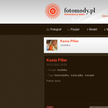
Stro
Fotograf
Fryzjer
Model
Kasia Pillar
modelka
Kasia Pillar
20.07.2012 20:02
Grupa:
modelka
Tagi:
fotomodelka
,
kasia pillar
,
kasiapil
Pokaż duże