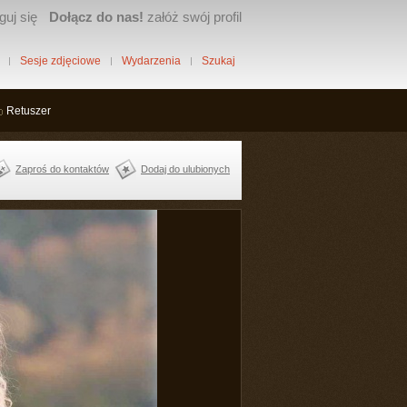
guj się
Dołącz do nas!
załóż swój profil
Sesje zdjęciowe
Wydarzenia
Szukaj
Retuszer
Zaproś do kontaktów
Dodaj do ulubionych