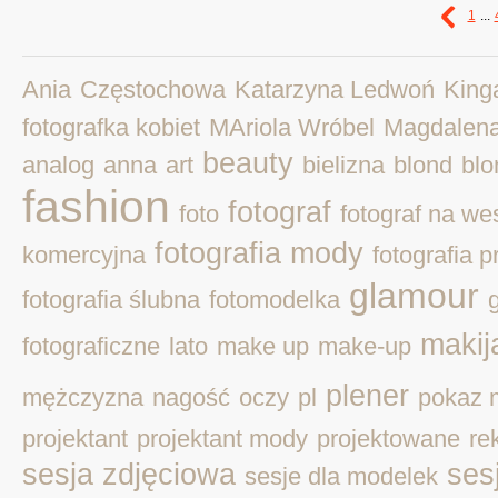
1
...
Ania
Częstochowa
Katarzyna Ledwoń
King
fotografka kobiet
MAriola Wróbel
Magdalen
beauty
analog
anna
art
bielizna
blond
blo
fashion
fotograf
foto
fotograf na we
fotografia mody
komercyjna
fotografia 
glamour
fotografia ślubna
fotomodelka
makij
fotograficzne
lato
make up
make-up
plener
mężczyzna
nagość
oczy
pl
pokaz 
projektant
projektant mody
projektowane
re
sesja zdjęciowa
ses
sesje dla modelek