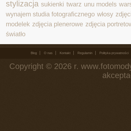
stylizacja
sukienki
twarz
unu models
war
wynajem studia fotograficznego
włosy
zdjęc
modelek
zdjęcia plenerowe
zdjęcia portret
światło
Blog
O nas
Kontakt
Regulamin
Polityka prywatności
Copyright © 2026 r. www.fotomody
akcepta