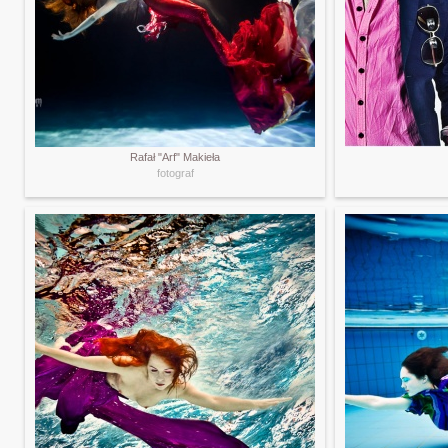
Rafał "Arf" Makieła
fotograf