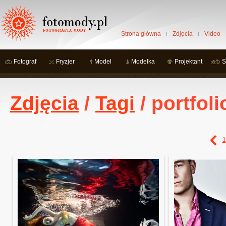
Strona główna
Zdjęcia
Video
Fotograf
Fryzjer
Model
Modelka
Projektant
S
Zdjęcia
/
Tagi
/ portfoli
1