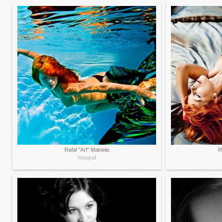
Rafał "Arf" Makieła
R
fotograf