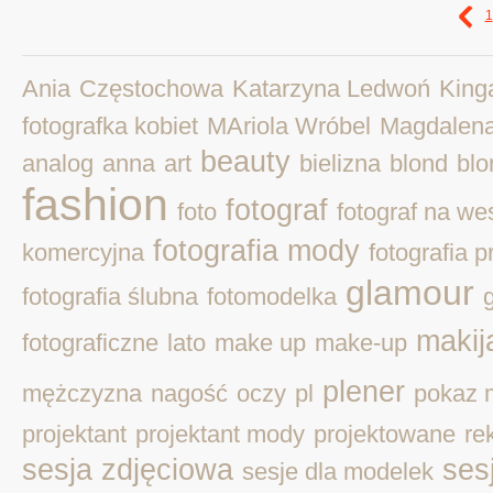
1
Ania
Częstochowa
Katarzyna Ledwoń
King
fotografka kobiet
MAriola Wróbel
Magdalen
beauty
analog
anna
art
bielizna
blond
blo
fashion
fotograf
foto
fotograf na we
fotografia mody
komercyjna
fotografia 
glamour
fotografia ślubna
fotomodelka
makij
fotograficzne
lato
make up
make-up
plener
mężczyzna
nagość
oczy
pl
pokaz 
projektant
projektant mody
projektowane
re
sesja zdjęciowa
ses
sesje dla modelek