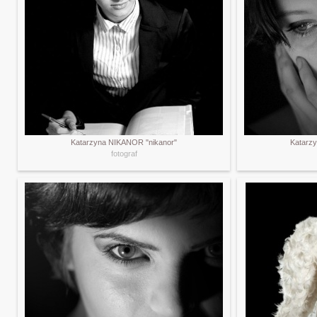
Katarzyna NIKANOR "nikanor"
Katarz
fotograf