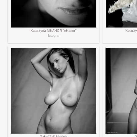
Katarzyna NIKANOR "nikanor"
Katarz
fotograf
Rafał "Arf" Makieła
R