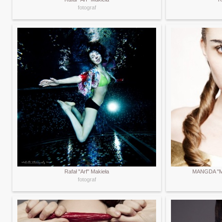
fotograf
Rafał "Arf" Makieła
MANGDA "MA
fotograf