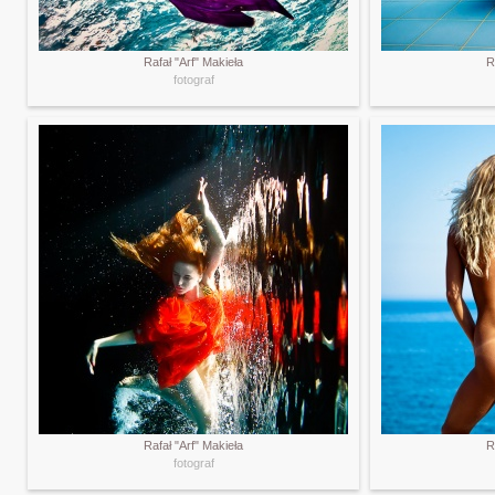
Rafał "Arf" Makieła
R
fotograf
Rafał "Arf" Makieła
R
fotograf