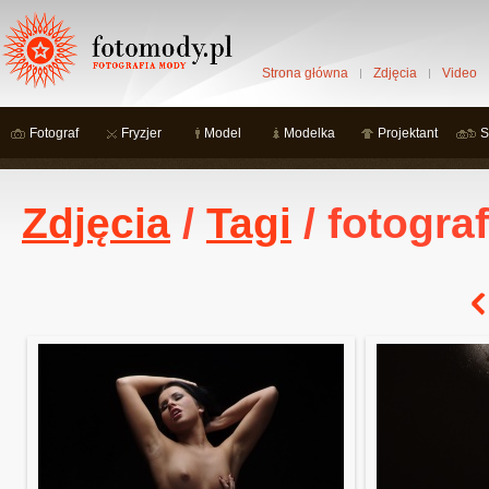
Strona główna
Zdjęcia
Video
Fotograf
Fryzjer
Model
Modelka
Projektant
S
Zdjęcia
/
Tagi
/ fotogra