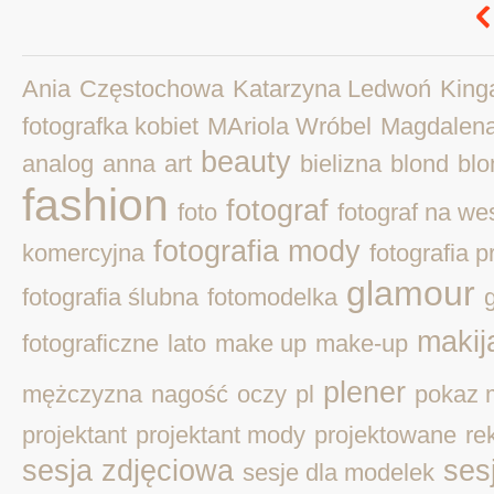
Ania
Częstochowa
Katarzyna Ledwoń
King
fotografka kobiet
MAriola Wróbel
Magdalen
beauty
analog
anna
art
bielizna
blond
blo
fashion
fotograf
foto
fotograf na we
fotografia mody
komercyjna
fotografia 
glamour
fotografia ślubna
fotomodelka
makij
fotograficzne
lato
make up
make-up
plener
mężczyzna
nagość
oczy
pl
pokaz 
projektant
projektant mody
projektowane
re
sesja zdjęciowa
ses
sesje dla modelek