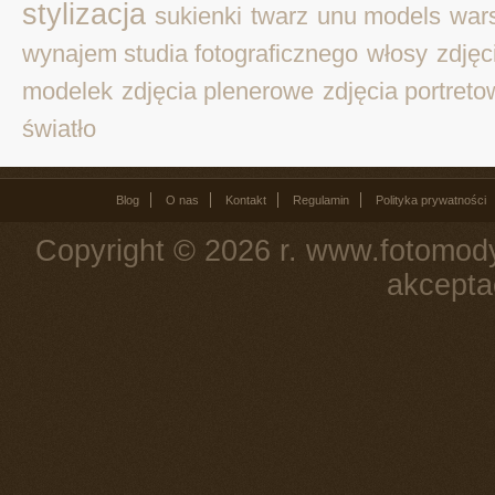
stylizacja
sukienki
twarz
unu models
war
wynajem studia fotograficznego
włosy
zdjęc
modelek
zdjęcia plenerowe
zdjęcia portret
światło
Blog
O nas
Kontakt
Regulamin
Polityka prywatności
Copyright © 2026 r. www.fotomody
akcepta