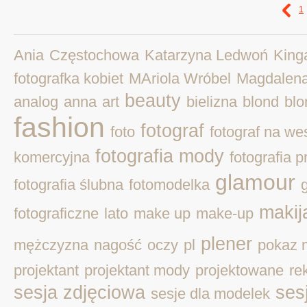
1
Ania
Częstochowa
Katarzyna Ledwoń
King
fotografka kobiet
MAriola Wróbel
Magdalen
beauty
analog
anna
art
bielizna
blond
blo
fashion
fotograf
foto
fotograf na we
fotografia mody
komercyjna
fotografia 
glamour
fotografia ślubna
fotomodelka
makij
fotograficzne
lato
make up
make-up
plener
mężczyzna
nagość
oczy
pl
pokaz 
projektant
projektant mody
projektowane
re
sesja zdjęciowa
ses
sesje dla modelek