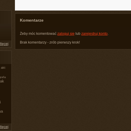
Komentarze
Żeby móc komentować
zaloguj się
lub
zarejestruj konto
.
Brak komentarzy - zrób pierwszy krok!
ięcej
akt
grafia
iak
a
wa
ięcej