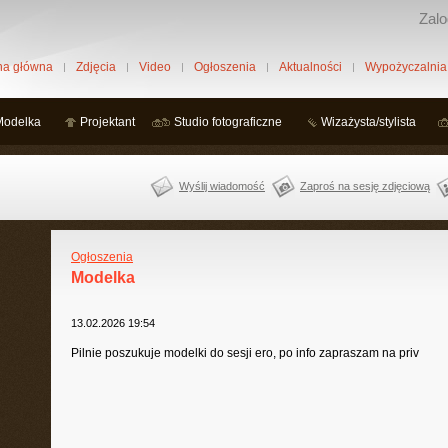
Zalo
na główna
Zdjęcia
Video
Ogłoszenia
Aktualności
Wypożyczalnia
Modelka
Projektant
Studio fotograficzne
Wizażysta/stylista
Wyślij wiadomość
Zaproś na sesję zdjęciową
Ogłoszenia
Modelka
13.02.2026 19:54
Pilnie poszukuje modelki do sesji ero, po info zapraszam na priv