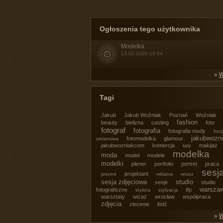
Ogłoszenia tego użytkownika
Modelka
13.02.2026 19:54
»
W
Tagi
Jakub
Jakub Woźniak
Poznań
Woźniak
fashion
beauty
bielizna
casting
foto
fotograf
fotografia
fotografia mody
foto
jakubwozn
fotomodelka
glamour
reklamowa
jakubwozniakcom
komercja
makijaż
lodz
modelka
moda
model
modele
modelki
plener
portfolio
portret
praca
sesj
projektant
prezent
reklama
retusz
sesja zdjęciowa
studio
sesje
studio
warsza
fotograficzne
tfp
stylista
stylizacja
warsztaty
wizaż
wrocław
współpraca
zdjęcia
zlecenie
łódź
»
W