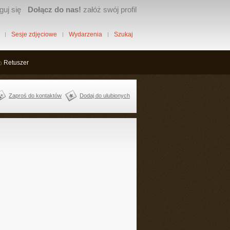
guj się
Dołącz do nas!
załóż swój profil
Sesje zdjęciowe
Wydarzenia
Szukaj
Retuszer
Zaproś do kontaktów
Dodaj do ulubionych