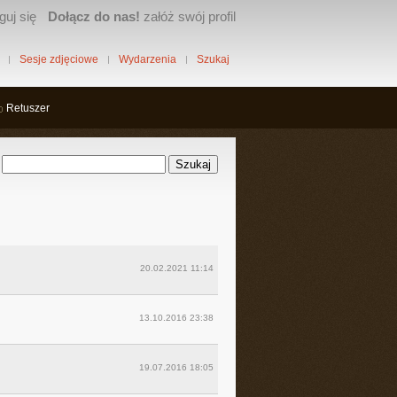
guj się
Dołącz do nas!
załóż swój profil
Sesje zdjęciowe
Wydarzenia
Szukaj
Retuszer
20.02.2021 11:14
13.10.2016 23:38
19.07.2016 18:05