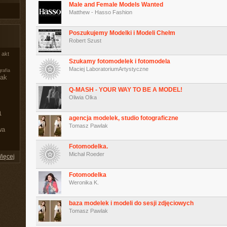
Male and Female Models Wanted
Matthew - Hasso Fashion
Poszukujemy Modelki i Modeli Chełm
Robert Szust
akt
Szukamy fotomodelek i fotomodela
Maciej LaboratoriumArtystyczne
grafia
iak
Q-MASH - YOUR WAY TO BE A MODEL!
Oliwia Olka
a
agencja modelek, studio fotograficzne
Tomasz Pawlak
wa
Fotomodelka.
Michał Roeder
ięcej
Fotomodelka
Weronika K.
baza modelek i modeli do sesji zdjęciowych
Tomasz Pawlak