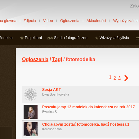
Zalo
na główna
Zdjęcia
Video
Ogłoszenia
Aktualności
Wypożyczalnia
Modelka
Projektant
Studio fotograficzne
Wizażysta/stylista
Ogłoszenia
/
Tagi
/ fotomodelka
1
2
3
Sesja AKT
Ewa Sosnkowska
Poszukujemy 12 modelek do kalendarza na rok 2017
Ewelina S.
Chciałabym zostać fotomodelką, bądź hostessą:)
Karolina Swa