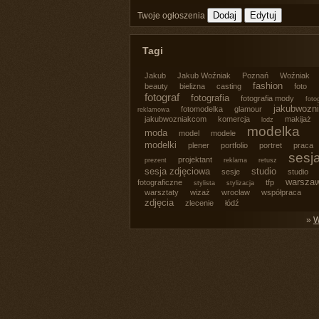
Twoje ogłoszenia
Tagi
Jakub
Jakub Woźniak
Poznań
Woźniak
fashion
beauty
bielizna
casting
foto
fotograf
fotografia
fotografia mody
foto
jakubwozn
fotomodelka
glamour
reklamowa
jakubwozniakcom
komercja
makijaż
lodz
modelka
moda
model
modele
modelki
plener
portfolio
portret
praca
sesj
projektant
prezent
reklama
retusz
sesja zdjęciowa
studio
sesje
studio
warsza
fotograficzne
tfp
stylista
stylizacja
warsztaty
wizaż
wrocław
współpraca
zdjęcia
zlecenie
łódź
»
W