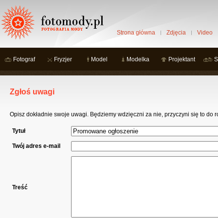
Strona główna
Zdjęcia
Video
Fotograf
Fryzjer
Model
Modelka
Projektant
S
Zgłoś uwagi
Opisz dokładnie swoje uwagi. Będziemy wdzięczni za nie, przyczyni się to do 
Tytuł
Twój adres e-mail
Treść