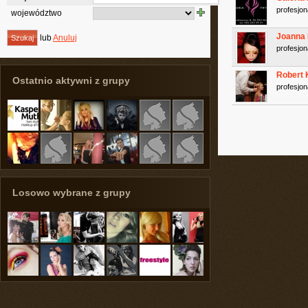
profesjon
województwo
Joanna
lub
Anuluj
profesjon
Robert 
Ostatnio aktywni z grupy
profesjon
Losowo wybrane z grupy