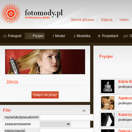
Strona główna
Zdjęcia
Video
Fotograf
Fryzjer
Model
Modelka
Projektant
S
Fryzjer
Zdjęcia
Edyta N
profesjon
Agniesz
profesjon
Filtr
Katarzy
nazwisko/pseudonim
profesjon
zaawansowanie
miejscowość
Galeria