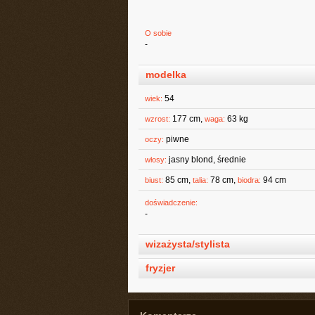
O sobie
-
modelka
54
wiek:
177 cm,
63 kg
wzrost:
waga:
piwne
oczy:
jasny blond, średnie
włosy:
85 cm,
78 cm,
94 cm
biust:
talia:
biodra:
doświadczenie:
-
wizażysta/stylista
fryzjer