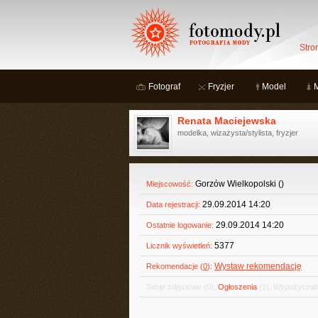
Stro
Fotograf
Fryzjer
Model
Renata Maciejewska
modelka, wizażysta/stylista, fryzjer
Gorzów Wielkopolski ()
Miejscowość:
29.09.2014 14:20
Data rejestracji:
29.09.2014 14:20
Ostatnie logowanie:
5377
Licznik wyświetleń:
Wystaw rekomendację
Rekomendacje (
0
):
Sesje zdjęciowe
(0)
,
Ogłoszenia
(1)
,
Wypożyczaln