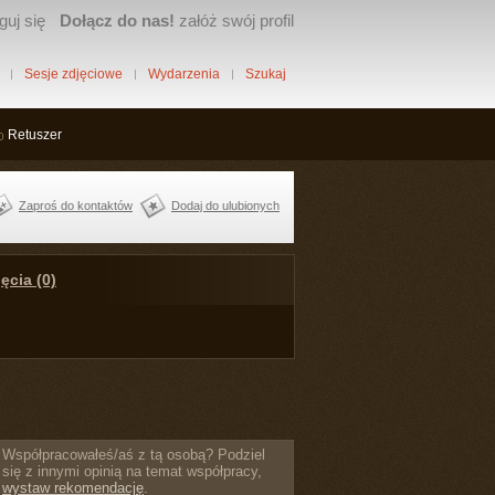
guj się
Dołącz do nas!
załóż swój profil
Sesje zdjęciowe
Wydarzenia
Szukaj
Retuszer
Zaproś do kontaktów
Dodaj do ulubionych
ęcia (0)
Współpracowałeś/aś z tą osobą? Podziel
się z innymi opinią na temat współpracy,
wystaw rekomendację
.