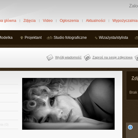
Zalo
na główna
Zdjęcia
Video
Ogłoszenia
Aktualności
Wypożyczalnia
Modelka
Projektant
Studio fotograficzne
Wizażysta/stylista
Wyślij wiadomość
Zaproś na sesję zdjęciową
Zdj
Brak
ia
(0)