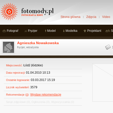
Strona główna
Zdjęcia
Video
Fotograf
Fryzjer
Model
Modelka
Projektant
S
Agnieszka Nowakowska
fryzjer, wizażysta
Łódź (łódzkie)
Miejscowość:
01.04.2010 10:13
Data rejestracji:
03.03.2017 15:19
Ostatnie logowanie:
3579
Licznik wyświetleń:
Wystaw rekomendację
Rekomendacje (
0
):
Sesje zdjęciowe
(0)
,
Ogłoszenia
(0)
,
Wypożyczalnia
(0)