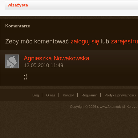
wizażysta
Komentarze
Żeby móc komentować
zaloguj się
lub
zarejestru
Agnieszka Nowakowska
12.05.2010 11:49
;)
Blog
O nas
Kontakt
Regulamin
Polityka prywatności
Copyright © 2026 r. www.fotomody.pl. Korzy