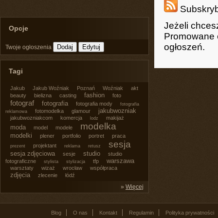
Subskryb
Jeżeli chce
Opcje
Promowane o
ogłoszeń.
Twoje ogłoszenia
Tagi
Jakub
Jakub Woźniak
Poznań
Woźniak
akt
fashion
beauty
bielizna
casting
foto
fotograf
fotografia
fotografia mody
fotografia
jakubwozniak
fotomodelka
glamour
reklamowa
jakubwozniakcom
komercja
makijaż
lodz
modelka
moda
model
modele
modelki
plener
portfolio
portret
praca
sesja
projektant
prezent
reklama
retusz
sesja zdjęciowa
studio
sesje
studio
warszawa
fotograficzne
tfp
stylista
stylizacja
warsztaty
wizaż
wrocław
współpraca
zdjęcia
zlecenie
łódź
»
Więcej
Blog
O nas
Kontakt
Regulamin
Polityka prywatności