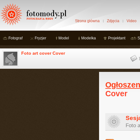
Strona główna
Zdjęcia
Video
Fotograf
Fryzjer
Model
Modelka
Projektant
S
Foto art cover Cover
Ogłoszen
Cover
Sesj
Foto 