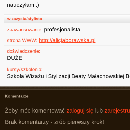
nauczyłam :)
wizażysta/stylista
profesjonalista
zaawansowanie:
http://alicjaborawska.pl
strona WWW:
doświadczenie:
DUŻE
kursy/szkolenia:
Szkoła Wizażu i Stylizacji Beaty Małachowskiej 
Komentarze
Żeby móc komentować
zaloguj się
lub
zarejestru
Brak komentarzy - zrób pierwszy krok!