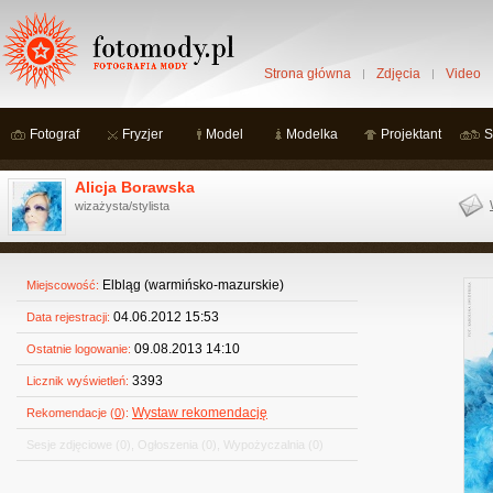
Strona główna
Zdjęcia
Video
Fotograf
Fryzjer
Model
Modelka
Projektant
S
Alicja Borawska
wizażysta/stylista
Elbląg (warmińsko-mazurskie)
Miejscowość:
04.06.2012 15:53
Data rejestracji:
09.08.2013 14:10
Ostatnie logowanie:
3393
Licznik wyświetleń:
Wystaw rekomendację
Rekomendacje (
0
):
Sesje zdjęciowe
(0)
,
Ogłoszenia
(0)
,
Wypożyczalnia
(0)