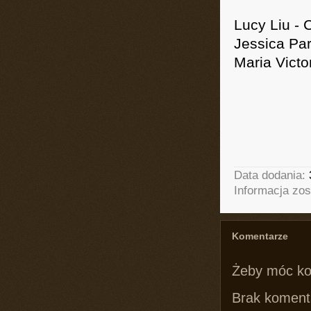
Lucy Liu - 
Jessica Par
Maria Vict
Data dodania:
Informacja zos
Komentarze
Żeby móc k
Brak komenta