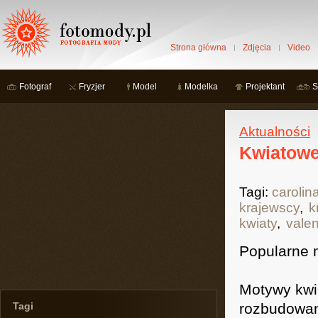
Strona główna
Zdjęcia
Video
Fotograf
Fryzjer
Model
Modelka
Projektant
S
Aktualności
Kwiatowe
Tagi:
carolin
krajewscy
,
k
kwiaty
,
valen
Popularne 
Motywy kwi
Tagi
rozbudowan