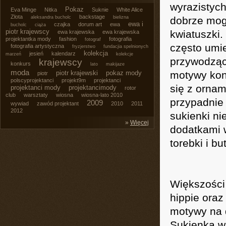
wyrazistych
Pokaz
Eva Minge
Nitka
Suknie
White Alice
Złota
backstage
aleksandra bucholc
bielizna
dobrze mog
ewa i
czajka
dorum art
ewa
bucholc
ciąża
piotr krajewscy
kwiatuszki
ewa krajewska
ewa krajewska
projektantka mody
fashion
fotografia
fotograf
często umie
fotografia artystyczna
fryzjerstwo
fundacjia spelnionych
kolekcja
jesień
kalendarz
marzeń
kolekcje
przywodząc
krajewscy
konkurs
lato
makijaze
moda
piotr krajewski
pokaz mody
motywy kon
piotr
polscyprojektanci
projekt9m
projektanci
się z ornam
projektanci mody
projektancimody
rotor
club
warsztaty
wiosna
wiosna-lato 2010
przypadnie
2009
wywiad
zawód projektant
2010
2011
2012
sukienki ni
»
Więcej
dodatkami w
torebki i bu
Większości 
hippie oraz
motywy na d
Sukienka w