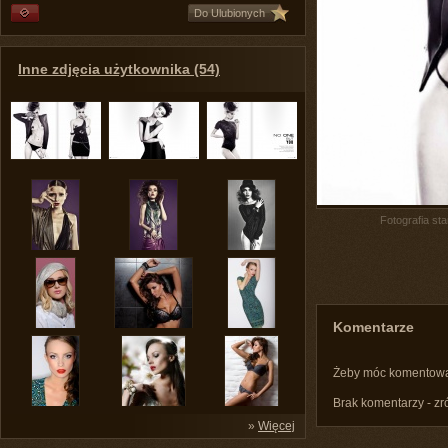
Do Ulubionych
Inne zdjęcia użytkownika (54)
Fotografia st
Komentarze
Żeby móc komentow
Brak komentarzy - zr
»
Więcej