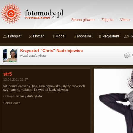
Strona główna
Zdjęcia
Video
Fotograf
Fryzjer
Model
Modelka
Projektant
S
Krzysztof "Chris" Nadziejewiec
wizażysta/stylista
str5
13.08.2011 21:37
fot. daniel jaroszek, hair. alka dębowska, stylist. wojciech
szymański, makeup. Krzysztof Nadziejewiec
Grupa:
wizażysta/stylista
Pokaż duże