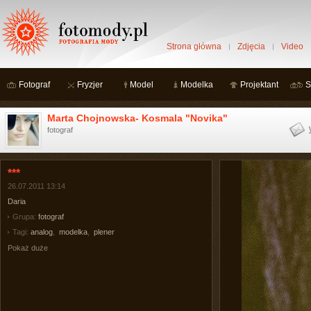
Strona główna
Zdjęcia
Video
Fotograf
Fryzjer
Model
Modelka
Projektant
S
Marta Chojnowska- Kosmala "Novika"
fotograf
***
26.07.2011 13:14
Daria
Grupa:
fotograf
Tagi:
analog
,
modelka
,
plener
Pokaż duże