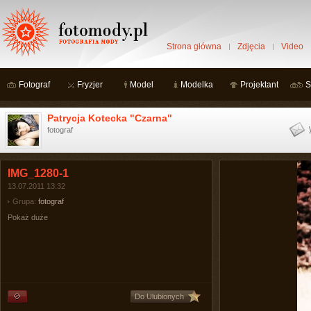
Strona główna
Zdjęcia
Video
Fotograf
Fryzjer
Model
Modelka
Projektant
S
Patrycja Kotecka "Czarna"
fotograf
IMG_1280-1
13.07.2011 13:32
Grupa:
fotograf
Pokaż duże
Do Ulubionych