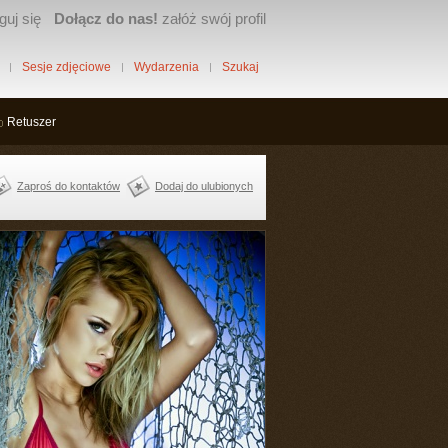
guj się
Dołącz do nas!
załóż swój profil
Sesje zdjęciowe
Wydarzenia
Szukaj
Retuszer
Zaproś do kontaktów
Dodaj do ulubionych