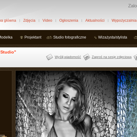
Zalo
na główna
Zdjęcia
Video
Ogłoszenia
Aktualności
Wypożyczalnia
Modelka
Projektant
Studio fotograficzne
Wizażysta/stylista
 Studio"
Wyślij wiadomość
Zaproś na sesję zdjęciową