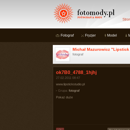
Stro
Fotograf
Fryzjer
Model
Michał Mazurowicz "Lipstick
fotograf
ok7B0_4788_1hjhj
27.02.2011 08:47
www.lipstickstudio.pl
Grupa:
fotograf
Pokaż duże