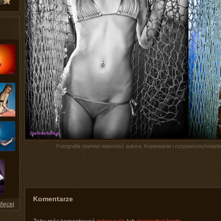
Fotografia stanowi własność autora. Kopiowanie i rozpowszechnianie 
Komentarze
ięcej