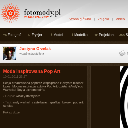
Strona główna
Zdjęcia
Video
Fotograf
Fryzjer
Model
Modelka
Projektant
S
Justyna Grzelak
wizażysta/stylista
Moda inspirowana Pop Art
10.01.2011 23:27
Sesja zrealizowana poprzez współprace z artystą Il senor
lopez. Mocna inspiracja sztuka Pop Art, dziełami Andy'ego
Warhola i Roy'a Lichetnstein'a.
Grupa:
wizażysta/stylista
Tagi:
andy warhol
,
castelbajac
,
grafika
,
kolory
,
pop art
,
sztuka
Pokaż duże